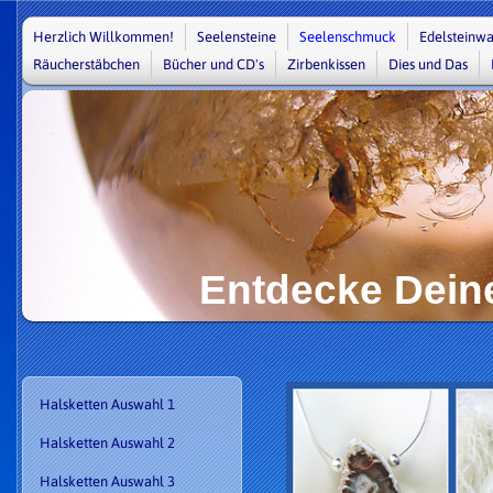
Herzlich Willkommen!
Seelensteine
Seelenschmuck
Edelsteinwa
Räucherstäbchen
Bücher und CD's
Zirbenkissen
Dies und Das
Entdecke Dein
Halsketten Auswahl 1
Halsketten Auswahl 2
Halsketten Auswahl 3