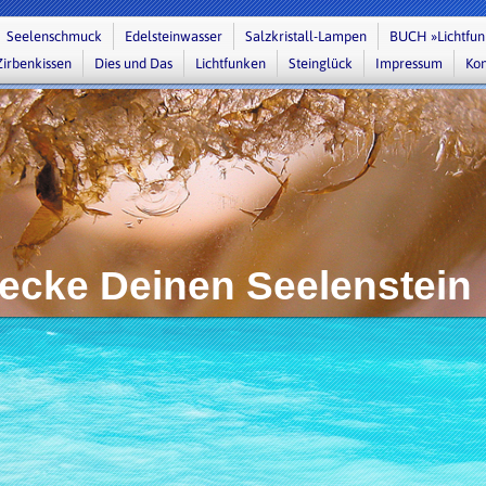
Seelenschmuck
Edelsteinwasser
Salzkristall-Lampen
BUCH »Lichtfu
Zirbenkissen
Dies und Das
Lichtfunken
Steinglück
Impressum
Kon
ecke Deinen Seelenstein