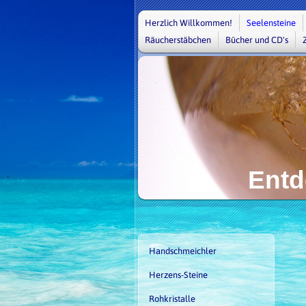
Herzlich Willkommen!
Seelensteine
Räucherstäbchen
Bücher und CD's
Entd
Handschmeichler
Herzens-Steine
Rohkristalle